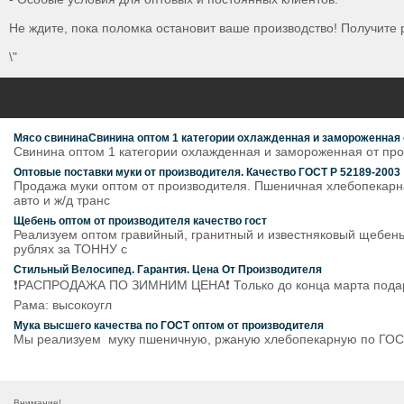
Не ждите, пока поломка остановит ваше производство! Получите 
\"
Мясо свининаСвинина оптом 1 категории охлажденная и замороженная о
Свинина оптом 1 категории охлажденная и замороженная от прои
Оптовые поставки муки от производителя. Качество ГОСТ Р 52189-2003
Продажа муки оптом от производителя. Пшеничная хлебопекарная
авто и ж/д транс
Щебень оптом от производителя качество гост
Реализуем оптом гравийный, гранитный и известняковый щебень
рублях за ТОННУ с
Стильный Велосипед. Гарантия. Цена От Производителя
❗️РАСПРОДАЖА ПО ЗИМНИМ ЦЕНА❗️ Только до конца марта подаро
Рама: высокоугл
Мука высшего качества по ГОСТ оптом от производителя
Мы реализуем муку пшеничную, ржаную хлебопекарную по ГОСТ 
Внимание!