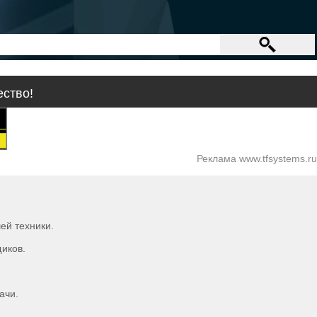
ество!
Реклама www.tfsystems.ru
ей техники.
иков.
ачи.