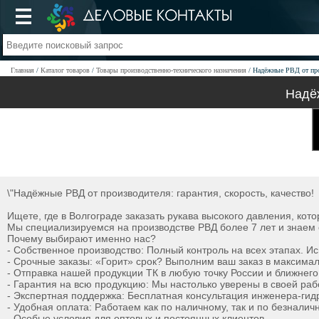
Главная
Каталог товаров
Товары производственно-технического назначения
Надёжные РВД от прои
Надёж
\"Надёжные РВД от производителя: гарантия, скорость, качество!
Ищете, где в Волгограде заказать рукава высокого давления, кот
Мы специализируемся на производстве РВД более 7 лет и знаем о
Почему выбирают именно нас?
- Собственное производство: Полный контроль на всех этапах. 
- Срочные заказы: «Горит» срок? Выполним ваш заказ в максимал
- Отправка нашей продукции ТК в любую точку России и ближнего
- Гарантия на всю продукцию: Мы настолько уверены в своей ра
- Экспертная поддержка: Бесплатная консультация инженера-ги
- Удобная оплата: Работаем как по наличному, так и по безналич
- Особые условия для оптовых и постоянных клиентов.