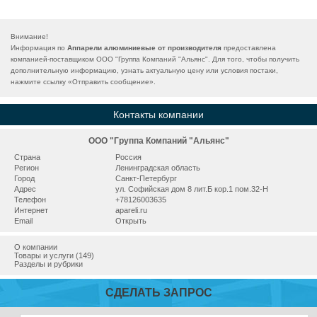
Внимание!
Информация по
Аппарели алюминиевые от производителя
предоставлена
компанией-поставщиком ООО "Группа Компаний "Альянс". Для того, чтобы получить
дополнительную информацию, узнать актуальную цену или условия постаки,
нажмите ссылку «
Отправить сообщение
».
Контакты компании
ООО "Группа Компаний "Альянс"
Страна
Россия
Регион
Ленинградская область
Город
Санкт-Петербург
Адрес
ул. Софийская дом 8 лит.Б кор.1 пом.32-Н
Телефон
+78126003635
Интернет
apareli.ru
Email
Открыть
О компании
Товары и услуги (149)
Разделы и рубрики
СДЕЛАТЬ ЗАПРОС