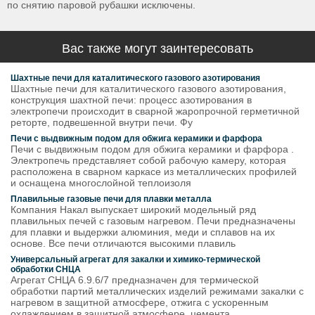
по снятию паровой рубашки исключены.
Вас также могут заинтересовать
Шахтные печи для каталитического газового азотирования
Шахтные печи для каталитического газового азотирования,
конструкция шахтной печи: процесс азотирования в
электропечи происходит в сварной жаропрочной герметичной
реторте, подвешенной внутри печи. Фу
Печи с выдвижным подом для обжига керамики и фарфора
Печи с выдвижным подом для обжига керамики и фарфора .
Электропечь представляет собой рабочую камеру, которая
расположена в сварном каркасе из металлических профилей
и оснащена многослойной теплоизоля
Плавильные газовые печи для плавки металла
Компания Накал выпускает широкий модельный ряд
плавильных печей с газовым нагревом. Печи предназначены
для плавки и выдержки алюминия, меди и сплавов на их
основе. Все печи отличаются высокими плавиль
Универсальный агрегат для закалки и химико-термической
обработки СНЦА
Агрегат СНЦА 6.9.6/7 предназначен для термической
обработки партий металлических изделий режимами закалки с
нагревом в защитной атмосфере, отжига с ускоренным
охлаждением в защитной атмосфере, цемента