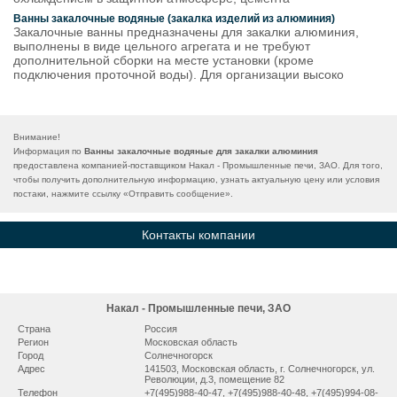
Ванны закалочные водяные (закалка изделий из алюминия)
Закалочные ванны предназначены для закалки алюминия,
выполнены в виде цельного агрегата и не требуют
дополнительной сборки на месте установки (кроме
подключения проточной воды). Для организации высоко
Внимание!
Информация по
Ванны закалочные водяные для закалки алюминия
предоставлена компанией-поставщиком Накал - Промышленные печи, ЗАО. Для того,
чтобы получить дополнительную информацию, узнать актуальную цену или условия
постаки, нажмите ссылку «
Отправить сообщение
».
Контакты компании
Накал - Промышленные печи, ЗАО
Страна
Россия
Регион
Московская область
Город
Сoлнeчнoгopcк
Адрес
141503, Мocкoвcкaя oблacть, г. Сoлнeчнoгopcк, ул.
Рeвoлюции, д.3, помещение 82
Телефон
+7(495)988-40-47, +7(495)988-40-48, +7(495)994-08-