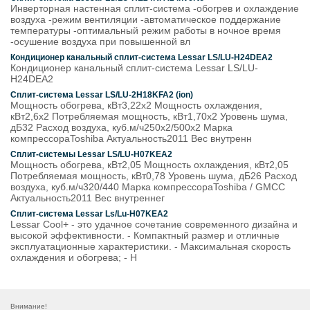
Инверторная настенная сплит-система -обогрев и охлаждение
воздуха -режим вентиляции -автоматическое поддержание
температуры -оптимальный режим работы в ночное время
-осушение воздуха при повышенной вл
Кондиционер канальный сплит-система Lessar LS/LU-H24DEA2
Кондиционер канальный сплит-система Lessar LS/LU-
H24DEA2
Сплит-система Lessar LS/LU-2H18KFA2 (ion)
Мощность обогрева, кВт3,22x2 Мощность охлаждения,
кВт2,6x2 Потребляемая мощность, кВт1,70x2 Уровень шума,
дБ32 Расход воздуха, куб.м/ч250x2/500x2 Марка
компрессораToshiba Актуальность2011 Вес внутренн
Сплит-системы Lessar LS/LU-H07KEA2
Мощность обогрева, кВт2,05 Мощность охлаждения, кВт2,05
Потребляемая мощность, кВт0,78 Уровень шума, дБ26 Расход
воздуха, куб.м/ч320/440 Марка компрессораToshiba / GMCC
Актуальность2011 Вес внутреннег
Сплит-система Lessar Ls/Lu-H07KEA2
Lessar Cool+ - это удачное сочетание современного дизайна и
высокой эффективности. - Компактный размер и отличные
эксплуатационные характеристики. - Максимальная скорость
охлаждения и обогрева; - Н
Внимание!