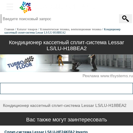
Главная
Каталог товаров
Климатическая техника, вентиляционная техника
Кондиционер
кассетный сплит-система Lessar LS/LU-H18BEA2
Кондиционер кассетный сплит-система Lessar
LS/LU-H18BEA2
Реклама www.tfsystems.ru
Кондиционер кассетный сплит-система Lessar LS/LU-H18BEA2
Вас также могут заинтересовать
Сплит-система Lessar LS/LU-HE24KFA2 Inverto