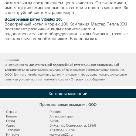
оптимальным соотношением цена-качество. Он экономичен,
имеет низкие эмиссионные показатели и прост в монтаже. За
счет струйной системы равномерн
Водогрейный котел Vitoplex 100
Водогрейный котел Vitoplex 100 Компания Мастер Тепла XXI
поставляет различные виды отопительного и
водонагревательного оборудования: котлы бытовые, газовые
со стальным теплообменником. В данном ката
Внимание!
Информация по
Электрический водогрейный котел КЭВ-100 отопительный
электрокотел
предоставлена компанией-поставщиком Промышленная компания,
ООО. Для того, чтобы получить дополнительную информацию, узнать актуальную
цену или условия постаки, нажмите ссылку «
Отправить сообщение
».
Контакты компании
Промышленная компания, ООО
Страна
Россия
Регион
Алтайский край
Город
Бийск
Адрес
Бийск, ул. Советская, д. 199/6
Телефон
+7 (3854) 363741
Интернет
www.prom22.ru