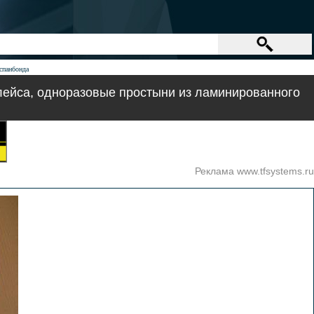
спанбонда
лейса, одноразовые простыни из ламинированного
Реклама www.tfsystems.ru