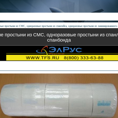
вые простыни из СМС, одноразовые простыни из спанлейса, одноразовые простыни из ламинированного 
е простыни из СМС, одноразовые простыни из спан
спанбонда