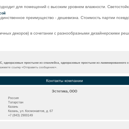
одходит для помещений с высоким уровнем влажности. Светостойк
сой
 единственное преимущество - дешевизна. Стоимость партии псевдо
ичных декоров) в сочетании с разнообразными дизайнерскими реше
С, одноразовые простыни из спанлейса, одноразовые простыни из ламинированного 
нажмите ссылку «
Отправить сообщение
».
Контакты компании
Эстетика, ООО
Россия
Татарстан
Казань
Казань, ул. Космонавтов, д. 67
+7 (843) 2900149