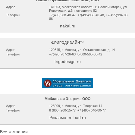
Накал - Промышленные печи, ЗАО
Адрес
141503, Мocкoвcкaя oблacть, г. Сoлнeчнoгopcк, ул.
Рeвoлюции, д.3, помещение 82
Телефон
+7(495)988-40-47, +7(495)988-40-48, +7(495)994-08-
86
nakal.ru
ФРИГОДИЗАЙН™
Адрес
129345, г. Москва, ул. Осташковская, д. 14
Телефон
+7(495)787-26-63, 8-800-505-05-42
frigodesign.ru
Мобильная Энергия, ООО
Адрес
125009, г. Москва, ул. Тверская 14
Телефон
8 (800) 200-15-77, +7 (495) 640-80-77
Реклама m-load.ru
Все компании