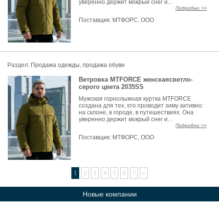
уверенно держит мокрый снег и...
Подробно >>
Поставщик:
МТФОРС, ООО
Раздел:
Продажа одежды, продажа обуви
Ветровка MTFORCE женскаясветло-
серого цвета 2035SS
Мужская горнолыжная куртка MTFORCE
создана для тех, кто проводит зиму активно:
на склоне, в городе, в путешествиях. Она
уверенно держит мокрый снег и...
Подробно >>
Поставщик:
МТФОРС, ООО
1
2
3
4
5
6
7
»
Новые компании