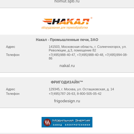
homut.spb.ru
Накал - Промышленные печи, ЗАО
Адрес
141503, Мocкoвcкaя oблacть, г. Сoлнeчнoгopcк, ул.
Рeвoлюции, д.3, помещение 82
Телефон
+7(495)988-40-47, +7(495)988-40-48, +7(495)994-08-
86
nakal.ru
ФРИГОДИЗАЙН™
Адрес
129345, г. Москва, ул. Осташковская, д. 14
Телефон
+7(495)787-26-63, 8-800-505-05-42
frigodesign.ru