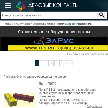
Главная
Каталог товаров
Отопительная техника
Отопительное оборудование оптом
Отопительное оборудование оптом
Реклама www.tfsystems.ru
1
2
3
4
5
6
7
»
Рубрика: Отопительное оборудование оптом
Печь ПЭТ-2
Печь ПЭТ-2 предназначена для обогрева
жилых, служебных и производственных
помещений.
Печь ПЭТ-2 состоит из трубчатого
электронагревателя ТЭН, смонтир...
Подробно >>