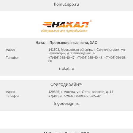
homut.spb.ru
Накал - Промышленные печи, ЗАО
Адрес
141503, Мocкoвcкaя oблacть, г. Сoлнeчнoгopcк, ул.
Рeвoлюции, д.3, помещение 82
Телефон
+7(495)988-40-47, +7(495)988-40-48, +7(495)994-08-
86
nakal.ru
ФРИГОДИЗАЙН™
Адрес
129345, г. Москва, ул. Осташковская, д. 14
Телефон
+7(495)787-26-63, 8-800-505-05-42
frigodesign.ru