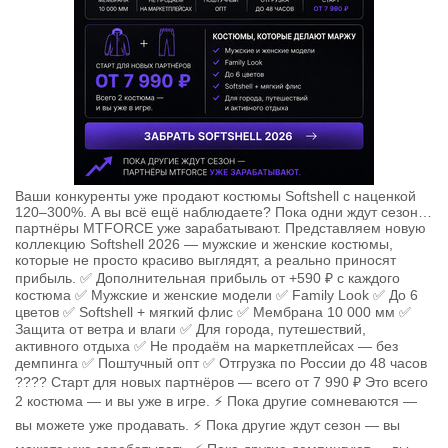
Ваши конкуренты уже продают костюмы Softshell с наценкой
120–300%. А вы всё ещё наблюдаете? Пока одни ждут сезон…
партнёры MTFORCE уже зарабатывают. Представляем новую
коллекцию Softshell 2026 — мужские и женские костюмы,
которые не просто красиво выглядят, а реально приносят
прибыль. ✅ Дополнительная прибыль от +590 ₽ с каждого
костюма ✅ Мужские и женские модели ✅ Family Look ✅ До 6
цветов ✅ Softshell + мягкий флис ✅ Мембрана 10 000 мм ✅
Защита от ветра и влаги ✅ Для города, путешествий,
активного отдыха ✅ Не продаём на маркетплейсах — без
демпинга ✅ Поштучный опт ✅ Отгрузка по России до 48 часов
???? Старт для новых партнёров — всего от 7 990 ₽ Это всего
2 костюма — и вы уже в игре. ⚡ Пока другие сомневаются —
вы можете уже продавать. ⚡ Пока другие ждут сезон — вы