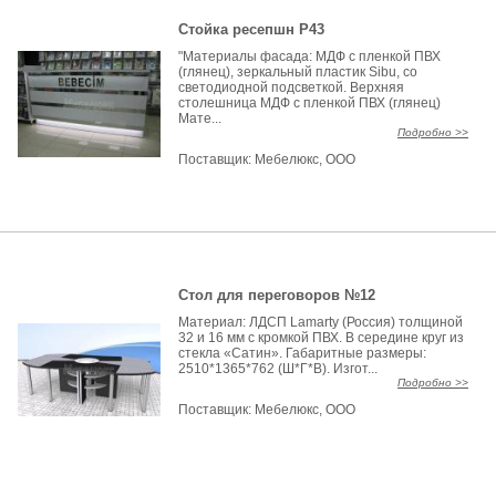
Стойка ресепшн Р43
"Материалы фасада: МДФ с пленкой ПВХ
(глянец), зеркальный пластик Sibu, со
светодиодной подсветкой. Верхняя
столешница МДФ с пленкой ПВХ (глянец)
Мате...
Подробно >>
Поставщик:
Мебелюкс, ООО
Стол для переговоров №12
Материал: ЛДСП Lamarty (Россия) толщиной
32 и 16 мм с кромкой ПВХ. В середине круг из
стекла «Сатин». Габаритные размеры:
2510*1365*762 (Ш*Г*В). Изгот...
Подробно >>
Поставщик:
Мебелюкс, ООО