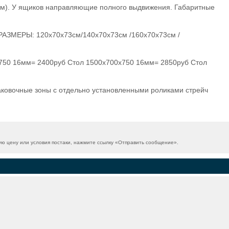
мм). У ящиков направляющие полного выдвижения. Габаритные
 РАЗМЕРЫ: 120х70х73см/140х70х73см /160х70х73см /
0х750 16мм= 2400руб Стол 1500х700х750 16мм= 2850руб Стол
паковочные зоны с отдельно установленными роликами стрейч
 цену или условия постаки, нажмите ссылку «
Отправить сообщение
».