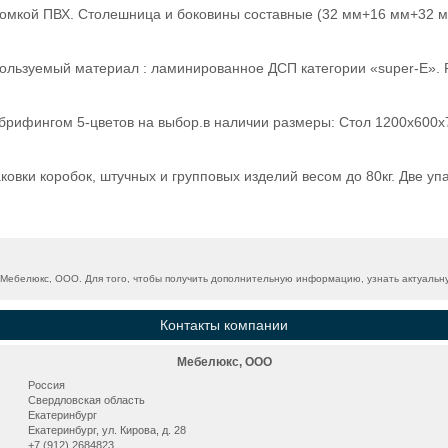
кромкой ПВХ. Столешница и боковины составные (32 мм+16 мм+32 
ользуемый материал : ламинированное ДСП категории «super-E».
 с брифингом 5-цветов на выбор.в наличии размеры: Стол 1200х60
ковки коробок, штучных и групповых изделий весом до 80кг. Две у
ебелюкс, ООО. Для того, чтобы получить дополнительную информацию, узнать актуальную
Контакты компании
Мебелюкс, ООО
Россия
Свердловская область
Екатеринбург
Екатеринбург, ул. Кирова, д. 28
+7 (912) 2684823