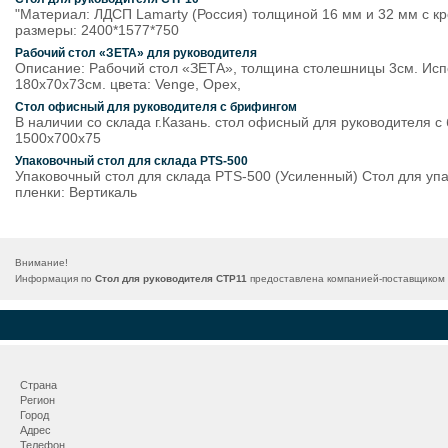
"Материал: ЛДСП Lamarty (Россия) толщиной 16 мм и 32 мм с 
размеры: 2400*1577*750
Рабочий стол «ЗЕТА» для руководителя
Описание: Рабочий стол «ЗЕТА», толщина столешницы 3см. Исп
180х70х73см. цвета: Venge, Орех,
Стол офисный для руководителя с брифингом
В наличии со склада г.Казань. стол офисный для руководителя
1500х700х75
Упаковочный стол для склада PTS-500
Упаковочный стол для склада PTS-500 (Усиленный) Стол для упа
пленки: Вертикаль
Внимание!
Информация по
Стол для руководителя СТР11
предоставлена компанией-поставщиком М
Страна
Регион
Город
Адрес
Телефон