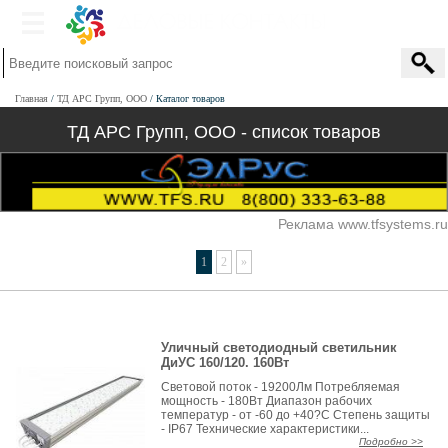
Главная
ТД АРС Групп, ООО
Каталог товаров
ТД АРС Групп, ООО - список товаров
Реклама www.tfsystems.ru
1
2
»
Уличный светодиодный светильник
ДиУС 160/120. 160Вт
Световой поток - 19200Лм Потребляемая
мощность - 180Вт Диапазон рабочих
температур - от -60 до +40?С Степень защиты
- IP67 Технические характеристики...
Подробно >>