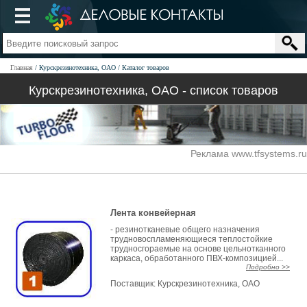
Главная
Курскрезинотехника, ОАО
Каталог товаров
Курскрезинотехника, ОАО - список товаров
Реклама www.tfsystems.ru
Лента конвейерная
- резинотканевые общего назначения
трудновоспламеняющиеся теплостойкие
трудносгораемые на основе цельнотканного
каркаса, обработанного ПВХ-композицией...
Подробно >>
Поставщик:
Курскрезинотехника, ОАО