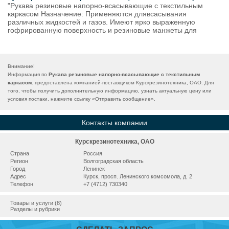
"Рукава резиновые напорно-всасывающие с текстильным
каркасом Назначение: Применяются длявсасывания
различных жидкостей и газов. Имеют ярко выраженную
гофрированную поверхность и резиновые манжеты для
Внимание!
Информация по
Рукава резиновые напорно-всасывающие с текстильным
каркасом.
предоставлена компанией-поставщиком Курскрезинотехника, ОАО. Для
того, чтобы получить дополнительную информацию, узнать актуальную цену или
условия постаки, нажмите ссылку «
Отправить сообщение
».
Контакты компании
Курскрезинотехника, ОАО
Страна
Россия
Регион
Волгоградская область
Город
Ленинск
Адрес
Курск, просп. Ленинского комсомола, д. 2
Телефон
+7 (4712) 730340
Товары и услуги (8)
Разделы и рубрики