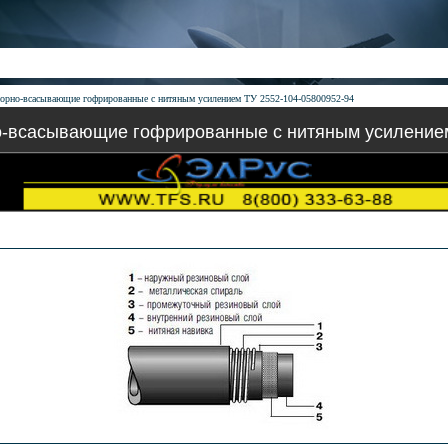
порно-всасывающие гофрированные с нитяным усилением ТУ 2552-104-05800952-94
о-всасывающие гофрированные с нитяным усилением