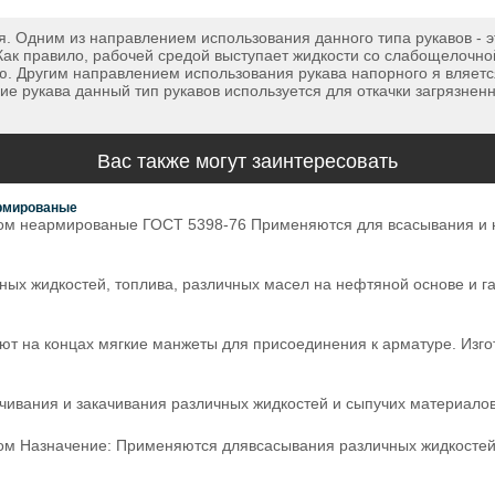
Одним из направлением использования данного типа рукавов - эт
). Как правило, рабочей средой выступает жидкости со слабощелоч
сию. Другим направлением использования рукава напорного я вляе
 рукава данный тип рукавов используется для откачки загрязненн
Вас также могут заинтересовать
армированые
ом неармированые ГОСТ 5398-76 Применяются для всасывания и н
ых жидкостей, топлива, различных масел на нефтяной основе и газ
еют на концах мягкие манжеты для присоединения к арматуре. Изг
ивания и закачивания различных жидкостей и сыпучих материалов
ом Назначение: Применяются длявсасывания различных жидкостей