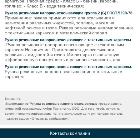
арматуре. Рабочая среда: - Класс Б - бензин, керосин,
топливо; - Класс В - вода техническая;
Рукава резиновые напорно-всасывающие группа 2 (Б) ГОСТ 5398-76
Применение: рукава применяются для всасывания и
нагнетания различных жидкостей, топлива, масел на
нефтяной основе и газов. Рукава резиновые неармированные
с текстильным каркасом и металлической спирал
Рукава резиновые напорно-всасывающие с текстильным каркасом
"Рукава резиновые напорно-всасывающие с текстильным
каркасом Назначение: Применяются длявсасывания
различных жидкостей и газов. Имеют ярко выраженную
гофрированную поверхность и резиновые манжеты для
Рукава резиновые напорно-всасывающие с текстильным каркасом.
Рукава резиновые напорно-всасывающие с текстильным
каркасом.
Внимание!
Информация по
Рукава резиновые напорно-всасывающие
предоставлена
компанией-поставщиком Кибер-Технология, ООО. Для того, чтобы получить
дополнительную информацию, узнать актуальную цену или условия постаки,
нажмите ссылку «
Отправить сообщение
».
Контакты компании