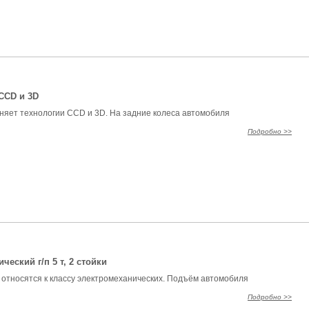
 CCD и 3D
няет технологии CCD и 3D. На задние колеса автомобиля
Подробно >>
ский г/п 5 т, 2 стойки
относятся к классу электромеханических. Подъём автомобиля
Подробно >>