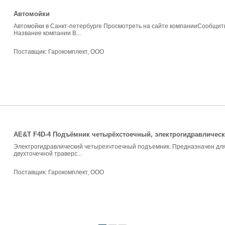
Автомойки
Автомойки в Санкт-петербурге Просмотреть на сайте компанииСообщить
Название компании В...
Поставщик:
Гарокомплект, ООО
AE&T F4D-4 Подъёмник четырёхстоечный, электрогидравлический
Электрогидравлический четырехчтоечный подъемник. Предназначен для
двухточечной траверс...
Поставщик:
Гарокомплект, ООО