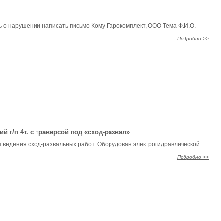
 о нарушении написать письмо Кому Гарокомплект, ООО Тема Ф.И.О.
Подробно >>
 г/п 4т. с траверсой под «сход-развал»
 ведения сход-развальных работ. Оборудован электрогидравлической
Подробно >>