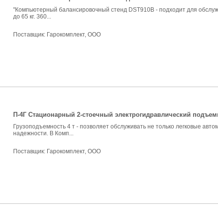
"Компьютерный балансировочный стенд DST910B - подходит для обслужив
до 65 кг. 360...
Поставщик:
Гарокомплект, ООО
П-4Г Стационарный 2-стоечный электрогидравлический подъемн
Грузоподъемность 4 т - позволяет обслуживать не только легковые автом
надежности. В Комп...
Поставщик:
Гарокомплект, ООО