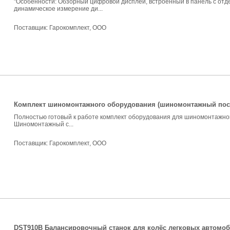
"Особенности: Обзорный цифровой дисплей, встроенный в панель с отд
динамическое измерение ди...
Поставщик:
Гарокомплект, ООО
Комплект шиномонтажного оборудования (шиномонтажный пост
Полностью готовый к работе комплект оборудования для шиномонтажного 
Шиномонтажный с...
Поставщик:
Гарокомплект, ООО
DST910B Балансировочный станок для колёс легковых автомо