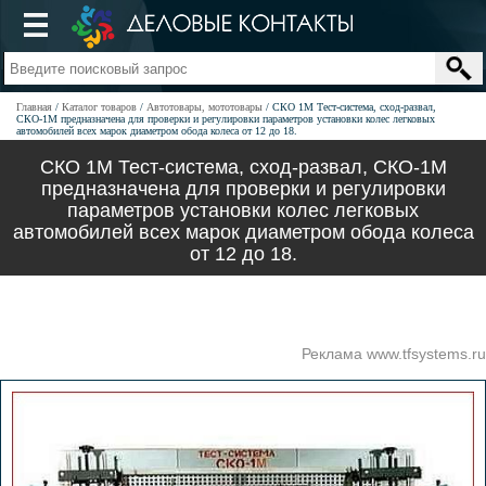
Главная
Каталог товаров
Автотовары, мототовары
СКО 1М Тест-система, сход-развал,
СКО-1М предназначена для проверки и регулировки параметров установки колес легковых
автомобилей всех марок диаметром обода колеса от 12 до 18.
СКО 1М Тест-система, сход-развал, СКО-1М
предназначена для проверки и регулировки
параметров установки колес легковых
автомобилей всех марок диаметром обода колеса
от 12 до 18.
Реклама www.tfsystems.ru