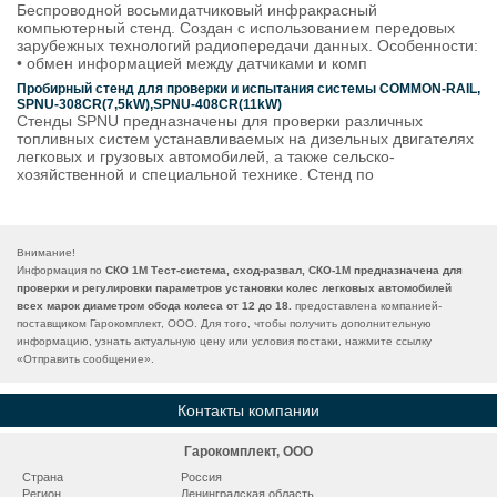
Беспроводной восьмидатчиковый инфракрасный
компьютерный стенд. Создан с использованием передовых
зарубежных технологий радиопередачи данных. Особенности:
• обмен информацией между датчиками и комп
Пробирный стенд для проверки и испытания системы COMMON-RAIL,
SPNU-308СR(7,5kW),SPNU-408CR(11kW)
Стенды SPNU предназначены для проверки различных
топливных систем устанавливаемых на дизельных двигателях
легковых и грузовых автомобилей, а также сельско-
хозяйственной и специальной технике. Стенд по
Внимание!
Информация по
СКО 1М Тест-система, сход-развал, СКО-1М предназначена для
проверки и регулировки параметров установки колес легковых автомобилей
всех марок диаметром обода колеса от 12 до 18.
предоставлена компанией-
поставщиком Гарокомплект, ООО. Для того, чтобы получить дополнительную
информацию, узнать актуальную цену или условия постаки, нажмите ссылку
«
Отправить сообщение
».
Контакты компании
Гарокомплект, ООО
Страна
Россия
Регион
Ленинградская область