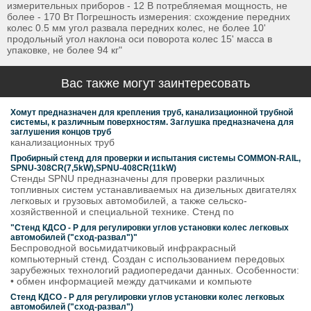
измерительных приборов - 12 В потребляемая мощность, не
более - 170 Вт Погрешность измерения: схождение передних
колес 0.5 мм угол развала передних колес, не более 10'
продольный угол наклона оси поворота колес 15' масса в
упаковке, не более 94 кг"
Вас также могут заинтересовать
Хомут предназначен для крепления труб, канализационной трубной
системы, к различным поверхностям. Заглушка предназначена для
заглушения концов труб
канализационных труб
Пробирный стенд для проверки и испытания системы COMMON-RAIL,
SPNU-308СR(7,5kW),SPNU-408CR(11kW)
Стенды SPNU предназначены для проверки различных
топливных систем устанавливаемых на дизельных двигателях
легковых и грузовых автомобилей, а также сельско-
хозяйственной и специальной технике. Стенд по
"Стенд КДСО - Р для регулировки углов установки колес легковых
автомобилей ("сход-развал")"
Беспроводной восьмидатчиковый инфракрасный
компьютерный стенд. Создан с использованием передовых
зарубежных технологий радиопередачи данных. Особенности:
• обмен информацией между датчиками и компьюте
Стенд КДСО - Р для регулировки углов установки колес легковых
автомобилей ("сход-развал")