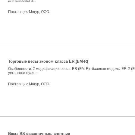
для фасовки и...
Поставщик:
Могур, ООО
Торговые весы эконом класса ER (EM-R)
Особенности: 2 модификации весов: ER (EM-R)- базовая модель, ER-P (E
установка нуля...
Поставщик:
Могур, ООО
Весы BS фасовочные, счетные