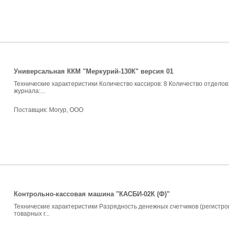
Универсальная ККМ "Меркурий-130К" версия 01
Технические характеристики Количество кассиров: 8 Количество отделов
журнала:...
Поставщик:
Могур, ООО
Контрольно-кассовая машина "КАСБИ-02К (Ф)"
Технические характеристики Разрядность денежных счетчиков (регистров)
товарных г...