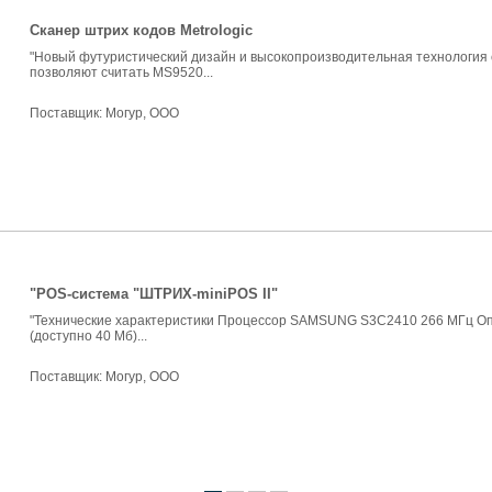
Сканер штрих кодов Metrologic
"Новый футуристический дизайн и высокопроизводительная технология 
позволяют считать MS9520...
Поставщик:
Могур, ООО
"POS-система "ШТРИХ-miniPOS II"
"Технические характеристики Процессор SAMSUNG S3C2410 266 МГц Опе
(доступно 40 Мб)...
Поставщик:
Могур, ООО