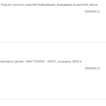
ы Подсчет штучных изделий Информация, выводимая на дисплей: масса
Подробно >>
таксометр (далее - ККМ "ГЕЛИОС - 005К"), оснащена ЭКЛЗ и
Подробно >>