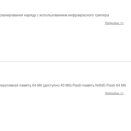
сканирования наряду с использованием инфракрасного триггера
Подробно >>
ративная память 64 Мб (доступно 40 Мб) Flash-память NAND Flash 64 Мб
Подробно >>