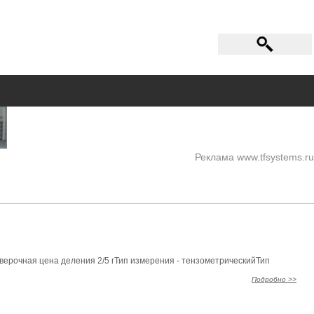
Реклама www.tfsystems.ru
верочная цена деления 2/5 гТип измерения - тензометрическийТип
Подробно >>