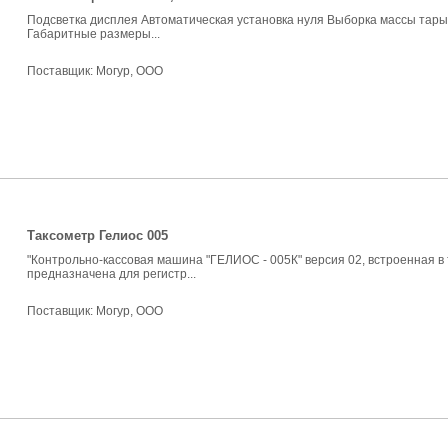
Подсветка дисплея Автоматическая установка нуля Выборка массы тар
Габаритные размеры...
Поставщик:
Могур, ООО
Таксометр Гелиос 005
"Контрольно-кассовая машина "ГЕЛИОС - 005К" версия 02, встроенная в 
предназначена для регистр...
Поставщик:
Могур, ООО