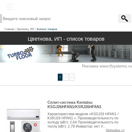
Главная
Цветнова, ИП
Каталог товаров
Цветнова, ИП - список товаров
Реклама www.tfsystems.ru
1
2
»
Сплит-система Kentatsu
KSGJ26HFAN1/KSRJ26HFAN1
Характеристики модели «KSGJ26 HFAN1 /
KSRJ26 HFAN1 »: Производительность по
холоду (кВт): 2,64 Производительность по
теплу (кВт): 2,78 Инвертор: нет У...
Подробно >>