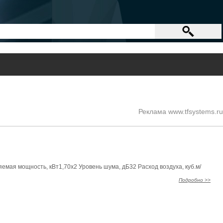
Реклама www.tfsystems.ru
емая мощность, кВт1,70x2 Уровень шума, дБ32 Расход воздуха, куб.м/
Подробно >>