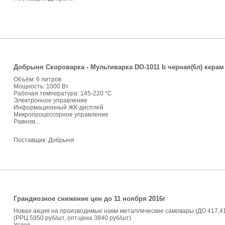
Добрыня Скороварка - Мультиварка DO-1011 b черная(6л) керам
Объём: 6 литров
Мощность: 1000 Вт
Рабочая температура: 145-220 *С
Электронное управление
Информационный ЖК-дисплей
Микропроцессорное управление
Равном...
Поставщик:
Добрыня
Грандиозное снижение цен до 11 ноября 2016г
Новая акция на производимые нами металлические самовары (ДО 417,418
(РРЦ 5950 руб/шт, опт.цена 3840 руб/шт)