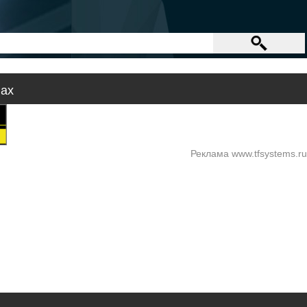
лах
Реклама www.tfsystems.ru