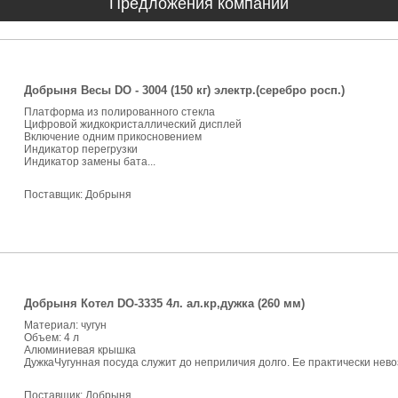
Предложения компании
Добрыня Весы DO - 3004 (150 кг) электр.(серебро росп.)
Платформа из полированного стекла
Цифровой жидкокристаллический дисплей
Включение одним прикосновением
Индикатор перегрузки
Индикатор замены бата...
Поставщик:
Добрыня
Добрыня Котел DO-3335 4л. ал.кр,дужка (260 мм)
Материал: чугун
Объем: 4 л
Алюминиевая крышка
ДужкаЧугунная посуда служит до неприличия долго. Ее практически нево
Поставщик:
Добрыня