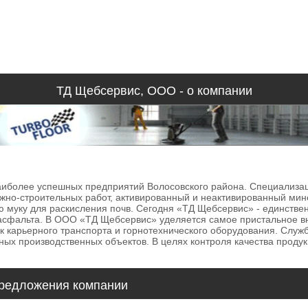
ТД Щебсервис, ООО - о компании
аиболее успешных предприятий Волосовского района. Специализа
жно-строительных работ, активированный и неактивированный мин
 муку для раскисления почв. Сегодня «ТД Щебсервис» - единстве
 асфальта. В ООО «ТД Щебсервис» уделяется самое пристальное 
к карьерного транспорта и горнотехнического оборудования. Служ
ых производственных объектов. В целях контроля качества проду
редложения компании