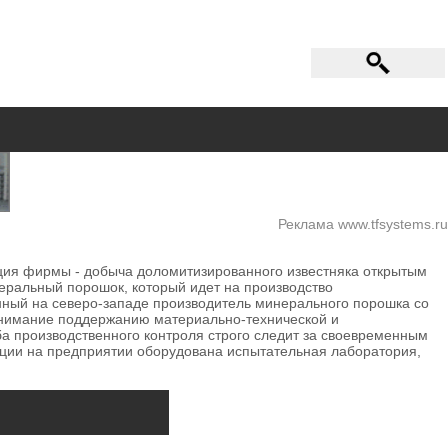
Реклама www.tfsystems.ru
ция фирмы - добыча доломитизированного известняка открытым
еральный порошок, который идет на производство
нный на северо-западе производитель минерального порошка со
внимание поддержанию материально-технической и
ба производственного контроля строго следит за своевременным
кции на предприятии оборудована испытательная лаборатория,