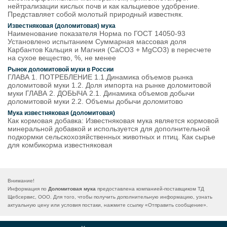
нейтрализации кислых почв и как кальциевое удобрение.
Представляет собой молотый природный известняк.
Известняковая (доломитовая) мука
Наименование показателя Норма по ГОСТ 14050-93
Установлено испытанием Суммарная массовая доля
Карбантов Кальция и Магния (СаСО3 + MgCО3) в пересчете
на сухое вещество, %, не менее
Рынок доломитовой муки в России
ГЛАВА 1. ПОТРЕБЛЕНИЕ 1.1.Динамика объемов рынка
доломитовой муки 1.2. Доля импорта на рынке доломитовой
муки ГЛАВА 2. ДОБЫЧА 2.1. Динамика объемов добычи
доломитовой муки 2.2. Объемы добычи доломитово
Мука известняковая (доломитовая)
Как кормовая добавка: Известняковая мука является кормовой
минеральной добавкой и используется для дополнительной
подкормки сельскохозяйственных животных и птиц. Как сырье
для комбикорма известняковая
Внимание!
Информация по
Доломитовая мука
предоставлена компанией-поставщиком ТД
Щебсервис, ООО. Для того, чтобы получить дополнительную информацию, узнать
актуальную цену или условия постаки, нажмите ссылку «
Отправить сообщение
».