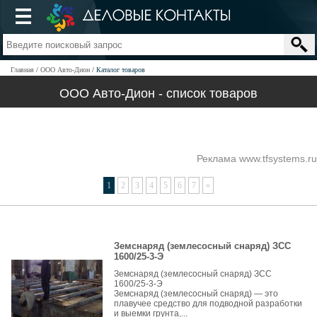
Главная
ООО Авто-Дион
Каталог товаров
ООО Авто-Дион - список товаров
Реклама www.tfsystems.ru
1
2
3
4
5
6
7
»
Земснаряд (землесосный снаряд) ЗСС
1600/25-3-Э
Земснаряд (землесосный снаряд) ЗСС
1600/25-3-Э
Земснаряд (землесосный снаряд) — это
плавучее средство для подводной разработки
и выемки грунта,...