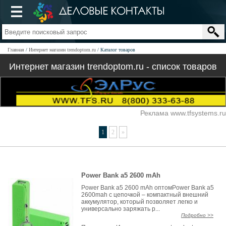
Главная
Интернет магазин trendoptom.ru
Каталог товаров
Интернет магазин trendoptom.ru - список товаров
Реклама www.tfsystems.ru
1
2
»
Power Bank a5 2600 mAh
Power Bank a5 2600 mAh оптомPower Bank a5
2600mah с цепочкой – компактный внешний
аккумулятор, который позволяет легко и
универсально заряжать р...
Подробно >>