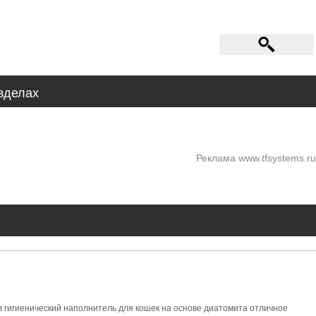
зделах
Реклама www.tfsystems.ru
 гигиенический наполнитель для кошек на основе диатомита отличное