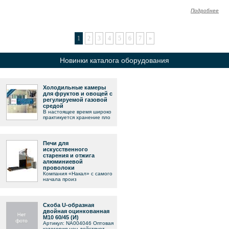
Подробнее
1
2
3
4
5
6
7
»
Новинки каталога оборудования
Холодильные камеры
для фруктов и овощей с
регулируемой газовой
средой
В настоящее время широко
практикуется хранение пло
Печи для
искусственного
старения и отжига
алюминиевой
проволоки
Компания «Накал» с самого
начала произ
Скоба U-образная
двойная оцинкованная
М10 60/45 (И)
Артикул: NA004046 Оптовая
категория цен действует