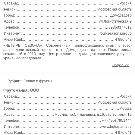
Страна:
Россия
Регион:
Московская область
Город:
Домодедово
Адрес:
ул.Логистическая 9
Телефон:
89853377612
Интернет:
four-seasons.group
Alexa Rank:
4 880 543
«ЧЕТЫРЕ СЕЗОНА» Современный многофункциональный оптово-
распределительный центр в г. Домодедово на юге Подмосковья,
созданный в 2013 году. Центр решает задачи централизации услуг по
хранению, предпрода...
Подробнее
Рубрика: Овощи и фрукты
Фрутомания, ООО
Страна:
Россия
Регион:
Московская область
Город:
Москва
Адрес:
Москва, пр.Сигнальный, д.16, стр.36, комн.12
Телефон:
+7 (495) 7951444
Интернет:
www.frutomania.ru
Alexa Rank:
4 970 641