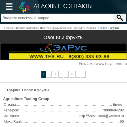
Главная
Каталог компаний
Пищевая промышленность, продукты питания
Овощи и фрукты
Овощи и фрукты
Реклама www.tfsystems.ru
1
2
3
4
5
6
7
»
Рубрика: Овощи и фрукты
Agriculture Trading Group
Страна:
Египет
Телефон:
+79098694202
Интернет:
http://Shmtatiana@yandex.ru
Alexa Rank:
50