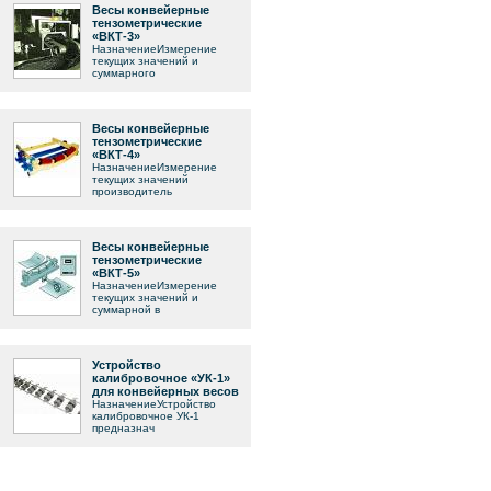
Весы конвейерные
тензометрические
«ВКТ-3»
НазначениеИзмерение
текущих значений и
суммарного
Весы конвейерные
тензометрические
«ВКТ-4»
НазначениеИзмерение
текущих значений
производитель
Весы конвейерные
тензометрические
«ВКТ-5»
НазначениеИзмерение
текущих значений и
суммарной в
Устройство
калибровочное «УК-1»
для конвейерных весов
НазначениеУстройство
калибровочное УК-1
предназнач