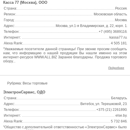
Касса 77 (Москва), ООО
Страна:
Россия
Регион:
Московская область
Город:
Москва
Адрес:
Москва, ул.1-я Владимирская, д. 22, корп. 1
Телефон:
+7 (495) 3689116
Интернет:
kassa77.ru
Alexa Rank:
4 505 181
"Уважаемые посетители данной страницы! При звонке просим сообщить
нам, что информацию о нашей продукции Вы нашли именно на этом
интернет-ресурсе WWW.ALL.BIZ Заранее благодарны. Продажа торгового
обору...
Подробнее
Рубрика: Весы торговые
ЭлектронСервис, ОДО
Страна:
Беларусь
Адрес:
Витебск, ул. Терешковой, 23
Телефон:
+375 (21) 2261890
Интернет:
else.by
Alexa Rank:
5 732 846
"Общество с дополнительной ответственностью «ЭлектронСервис» было