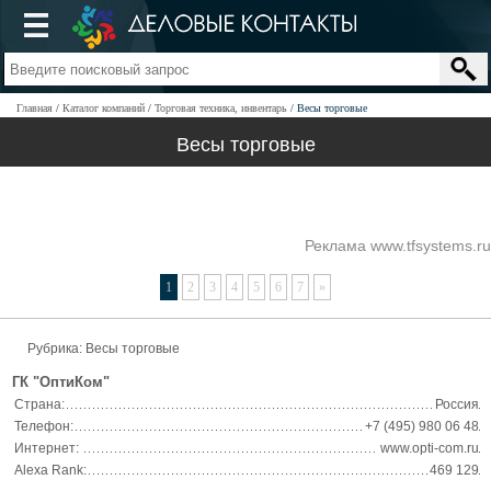
Главная
Каталог компаний
Торговая техника, инвентарь
Весы торговые
Весы торговые
Реклама www.tfsystems.ru
1
2
3
4
5
6
7
»
Рубрика: Весы торговые
ГК "ОптиКом"
Страна:
Россия
Телефон:
+7 (495) 980 06 48
Интернет:
www.opti-com.ru
Alexa Rank:
469 129