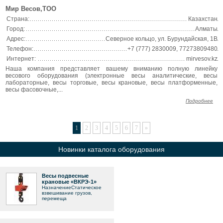
Мир Весов,ТОО
Страна:
Казахстан
Город:
Алматы
Адрес:
Северное кольцо, ул. Бурундайская, 1В
Телефон:
+7 (777) 2830009, 77273809480
Интернет:
mirvesov.kz
Наша компания представляет вашему вниманию полную линейку
весового оборудования (электронные весы аналитические, весы
лабораторные, весы торговые, весы крановые, весы платформенные,
весы фасовочные,...
Подробнее
1
2
3
4
5
6
7
»
Новинки каталога оборудования
Весы подвесные
крановые «ВКРЭ-1»
НазначениеСтатическое
взвешивание грузов,
перемеща