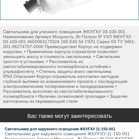
Светильники для уличного освещения ЖКУ/ГКУ 03-100-001
Наименование Артикул Мощность, Вт Патрон IP УХЛ ЖКУ/ГКУ
03-100-001 4650063173324 100 E40 54 УХЛ1 Серия 03 ТУ 3461-
001-96274707-2006 Преимущества• Корпус не подвержен
коррозии. • Применение корпуса-отражателя позволяет
уменьшить массу и стоимость светильника. • Светильник
простот в установке. • Рассеиватель из
светостабилизированного поликарбоната устойчив к
ультрафиолету. • Cтепень защиты всего светильника
IP54.Описание• Корпус-отражатель изготовлен методом
глубокой вытяжки из алюминиевого проката с последующим
электрохимическим полированием и оксидированием •
Рассеиватель выполнен из светостабилизированного
поликарбоната • Наличие силиконовой прокладки • Защелки
изготовлены из нержавеющей стали
Вас также могут заинтересовать
Светильники для наружного освещения ЖКУ/ГКУ 11-150-001
Светильники для наружного освещения ЖКУ/ГКУ 11-150-001
Наименование Артикул Мощность, Вт Патрон IP УХЛ ЖКУ/ГКУ