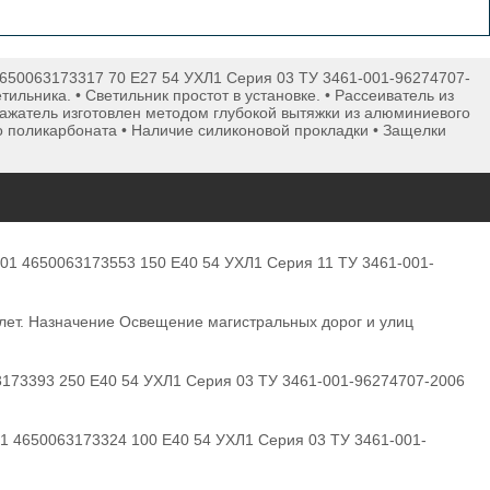
4650063173317 70 E27 54 УХЛ1 Серия 03 ТУ 3461-001-96274707-
льника. • Светильник простот в установке. • Рассеиватель из
ражатель изготовлен методом глубокой вытяжки из алюминиевого
 поликарбоната • Наличие силиконовой прокладки • Защелки
01 4650063173553 150 E40 54 УХЛ1 Серия 11 ТУ 3461-001-
лет. Назначение Освещение магистральных дорог и улиц
3173393 250 E40 54 УХЛ1 Серия 03 ТУ 3461-001-96274707-2006
1 4650063173324 100 E40 54 УХЛ1 Серия 03 ТУ 3461-001-