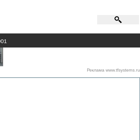
001
Реклама www.tfsystems.ru