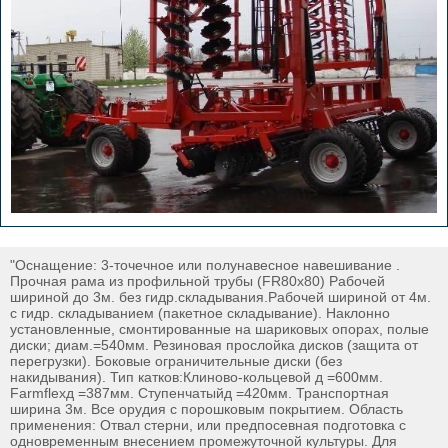
"Оснащение: 3-точечное или полунавесное навешивание .
Прочная рама из профильной трубы (FR80x80) Рабочей
шириной до 3м. без гидр.складывания.Рабочей шириной от 4м.
с гидр. складыванием (пакетное складывание). Наклонно
установленные, смонтированные на шариковых опорах, полые
диски; диам.=540мм. Резиновая прослойка дисков (защита от
перегрузки). Боковые ограничительные диски (без
накидывания). Тип катков:Клиново-кольцевой д =600мм.
Farmflexд =387мм. Ступенчатыйд =420мм. Транспортная
ширина 3м. Все орудия с порошковым покрытием. Область
применения: Отвал стерни, или предпосевная подготовка с
одновременным внесением промежуточной культуры. Для