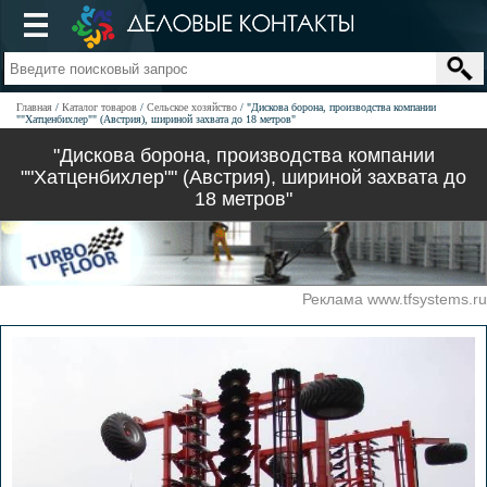
Главная
Каталог товаров
Сельское хозяйство
"Дискова борона, производства компании
""Хатценбихлер"" (Австрия), шириной захвата до 18 метров"
"Дискова борона, производства компании
""Хатценбихлер"" (Австрия), шириной захвата до
18 метров"
Реклама www.tfsystems.ru