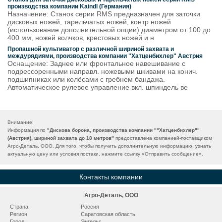
производства компании Kaindl (Германия)
Назначение: Станок серии RMS предназначен для заточки
дисковых ножей, тарельчатых ножей, контр ножей
(использование дополнительной опции) диаметром от 100 до
400 мм, ножей волчков, крестовых ножей и н
Пропашной культиватор с различной шириной захвата и
междурядиями, производства компании "Хатценбихлер" Австрия
Оснащение: Заднее или фронтальное навешивание с
подрессоренными направл. ножевыми шкивами на конич.
подшипниках или колёсами с гребнем бандажа.
Автоматическое рулевое управление вкл. шпиндель ве
Внимание!
Информация по
"Дискова борона, производства компании ""Хатценбихлер""
(Австрия), шириной захвата до 18 метров"
предоставлена компанией-поставщиком
Агро-Деталь, ООО. Для того, чтобы получить дополнительную информацию, узнать
актуальную цену или условия постаки, нажмите ссылку «
Отправить сообщение
».
Контакты компании
Агро-Деталь, ООО
Страна
Россия
Регион
Саратовская область
Город
Энгельс