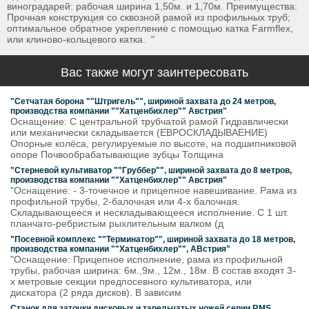
виноградарей: рабочая ширина 1,50м. и 1,70м. Преимущества:
Прочная конструкция со сквозной рамой из профильных труб;
оптимальное обратное укрепление с помощью катка Farmflex,
или клиново-кольцевого катка. "
Вас также могут заинтересовать
"Сетчатая борона ""Штригель"", шириной захвата до 24 метров,
производства компании ""Хатценбихлер"" Австрия"
Оснащение: С центральной трубчатой рамой Гидравлически
или механически складывается (ЕВРОСКЛАДЫВАЕНИЕ)
Опорные колёса, регулируемые по высоте, на подшипниковой
опоре Почвообрабатывающие зубцы Толщина
"Стерневой культиватор ""Груббер"", шириной захвата до 8 метров,
производства компании ""Хатценбихлер"" Австрия"
"Оснащение: - 3-точечное и прицепное навешивание. Рама из
профильной трубы, 2-балочная или 4-х балочная.
Складывающееся и нескладывающееся исполнение. С 1 шт.
планчато-ребристым рыхлительным валком (д
"Посевной комплекс ""Терминатор"", шириной захвата до 18 метров,
производства компании ""Хатценбихлер"", АВстрия"
"Оснащение: Прицепное исполнение, рама из профильной
трубы, рабочая ширина: 6м.,9м., 12м., 18м. В состав входят 3-
х метровые секции предпосевного культиватора, или
дискатора (2 ряда дисков). В зависим
Станок для заточки дисковых и тарельчатых ножей серии RMS