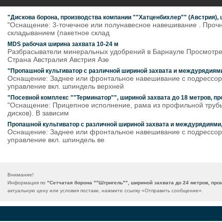
"Дискова борона, производства компании ""Хатценбихлер"" (Австрия), 
"Оснащение: 3-точечное или полунавесное навешивание . Прочн
складыванием (пакетное склад
MDS рабочая ширина захвата 10-24 м
Разбрасыватели минеральных удобрений в Барнауле Просмотре
Страна Австралия Австрия Азе
"Пропашной культиватор с различной шириной захвата и междурядиями
Оснащение: Заднее или фронтальное навешивание с подрессоре
управление вкл. шпиндель верхней
"Посевной комплекс ""Терминатор"", шириной захвата до 18 метров, п
"Оснащение: Прицепное исполнение, рама из профильной трубы, 
дисков). В зависим
Пропашной культиватор с различной шириной захвата и междурядиями
Оснащение: Заднее или фронтальное навешивание с подрессоре
управление вкл. шпиндель ве
Внимание!
Информация по
"Сетчатая борона ""Штригель"", шириной захвата до 24 метров, пр
актуальную цену или условия постаки, нажмите ссылку «
Отправить сообщение
».