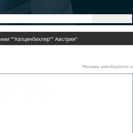
нии ""Хатценбихлер"" Австрия"
Реклама www.tfsystems.ru