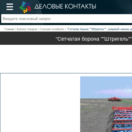
Главная
Каталог товаров
Сельское хозяйство
"Сетчатая борона ""Штригель"", шириной захвата д
"Сетчатая борона ""Штригель"