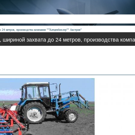
о 24 метров, производства компании ""Хатценбихлер"" Австрия"
", шириной захвата до 24 метров, производства компа