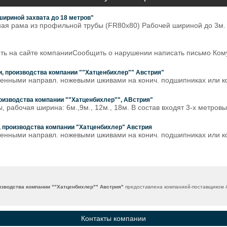
шириной захвата до 18 метров"
ая рама из профильной трубы (FR80x80) Рабочей шириной до 3м. б
ть на сайте компанииСообщить о нарушении написать письмо Ком
, производства компании ""Хатценбихлер"" Австрия"
нными направл. ножевыми шкивами на конич. подшипниках или ко
роизводства компании ""Хатценбихлер"", АВстрия"
рабочая ширина: 6м.,9м., 12м., 18м. В состав входят 3-х метровы
, производства компании "Хатценбихлер" Австрия
нными направл. ножевыми шкивами на конич. подшипниках или ко
оизводства компании ""Хатценбихлер"" Австрия"
предоставлена компанией-поставщиком А
Контакты компании