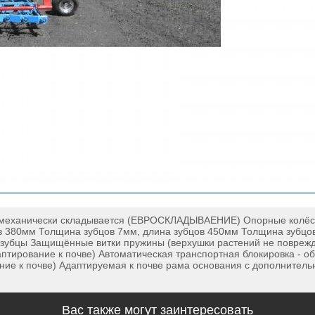
 механически складывается (ЕВРОСКЛАДЫВАЕНИЕ) Опорные колёса
 380мм Толщина зубцов 7мм, длина зубцов 450мм Толщина зубцо
зубцы Защищённые витки пружины (верхушки растений не поврежд
птирование к почве) Автоматическая транспортная блокировка - о
ие к почве) Адаптируемая к почве рама основания с дополнитель
Вас также могут заинтересовать