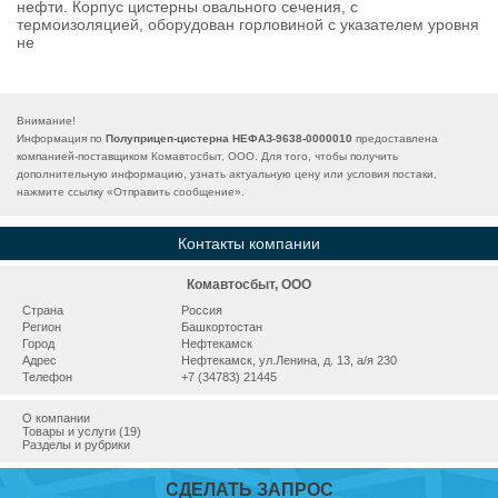
нефти. Корпус цистерны овального сечения, с
термоизоляцией, оборудован горловиной с указателем уровня
не
Внимание!
Информация по
Полуприцеп-цистерна НЕФАЗ-9638-0000010
предоставлена
компанией-поставщиком Комавтосбыт, ООО. Для того, чтобы получить
дополнительную информацию, узнать актуальную цену или условия постаки,
нажмите ссылку «
Отправить сообщение
».
Контакты компании
Комавтосбыт, ООО
Страна
Россия
Регион
Башкортостан
Город
Нефтекамск
Адрес
Нефтекамск, ул.Ленина, д. 13, а/я 230
Телефон
+7 (34783) 21445
О компании
Товары и услуги (19)
Разделы и рубрики
СДЕЛАТЬ ЗАПРОС