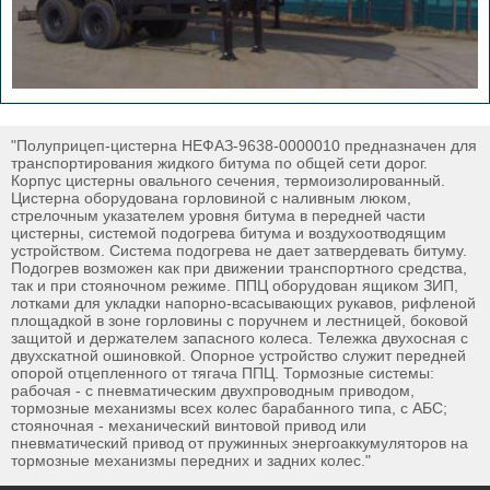
"Полуприцеп-цистерна НЕФАЗ-9638-0000010 предназначен для
транспортирования жидкого битума по общей сети дорог.
Корпус цистерны овального сечения, термоизолированный.
Цистерна оборудована горловиной с наливным люком,
стрелочным указателем уровня битума в передней части
цистерны, системой подогрева битума и воздухоотводящим
устройством. Система подогрева не дает затвердевать битуму.
Подогрев возможен как при движении транспортного средства,
так и при стояночном режиме. ППЦ оборудован ящиком ЗИП,
лотками для укладки напорно-всасывающих рукавов, рифленой
площадкой в зоне горловины с поручнем и лестницей, боковой
защитой и держателем запасного колеса. Тележка двухосная с
двухскатной ошиновкой. Опорное устройство служит передней
опорой отцепленного от тягача ППЦ. Тормозные системы:
рабочая - с пневматическим двухпроводным приводом,
тормозные механизмы всех колес барабанного типа, с АБС;
стояночная - механический винтовой привод или
пневматический привод от пружинных энергоаккумуляторов на
тормозные механизмы передних и задних колес."