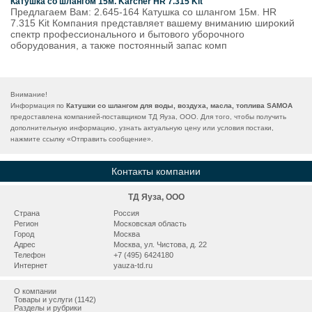
Катушка со шлангом 15м. Karcher HR 7.315 Kit
Предлагаем Вам: 2.645-164 Катушка со шлангом 15м. HR
7.315 Kit Компания представляет вашему вниманию широкий
спектр профессионального и бытового уборочного
оборудования, а также постоянный запас комп
Внимание!
Информация по
Катушки со шлангом для воды, воздуха, масла, топлива SAMOA
предоставлена компанией-поставщиком ТД Яуза, ООО. Для того, чтобы получить
дополнительную информацию, узнать актуальную цену или условия постаки,
нажмите ссылку «
Отправить сообщение
».
Контакты компании
ТД Яуза, ООО
Страна
Россия
Регион
Московская область
Город
Москва
Адрес
Москва, ул. Чистова, д. 22
Телефон
+7 (495) 6424180
Интернет
yauza-td.ru
О компании
Товары и услуги (1142)
Разделы и рубрики