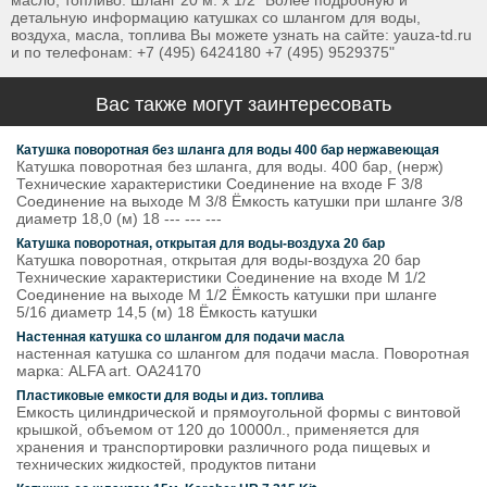
масло, топливо. Шланг 20 м. x 1/2" Более подробную и
детальную информацию катушках со шлангом для воды,
воздуха, масла, топлива Вы можете узнать на сайте: yauza-td.ru
и по телефонам: +7 (495) 6424180 +7 (495) 9529375"
Вас также могут заинтересовать
Катушка поворотная без шланга для воды 400 бар нержавеющая
Катушка поворотная без шланга, для воды. 400 бар, (нерж)
Технические характеристики Соединение на входе F 3/8
Соединение на выходе M 3/8 Ёмкость катушки при шланге 3/8
диаметр 18,0 (м) 18 --- --- ---
Катушка поворотная, открытая для воды-воздуха 20 бар
Катушка поворотная, открытая для воды-воздуха 20 бар
Технические характеристики Соединение на входе M 1/2
Соединение на выходе M 1/2 Ёмкость катушки при шланге
5/16 диаметр 14,5 (м) 18 Ёмкость катушки
Настенная катушка со шлангом для подачи масла
настенная катушка со шлангом для подачи масла. Поворотная
марка: ALFA art. OA24170
Пластиковые емкости для воды и диз. топлива
Емкость цилиндрической и прямоугольной формы с винтовой
крышкой, объемом от 120 до 10000л., применяется для
хранения и транспортировки различного рода пищевых и
технических жидкостей, продуктов питани