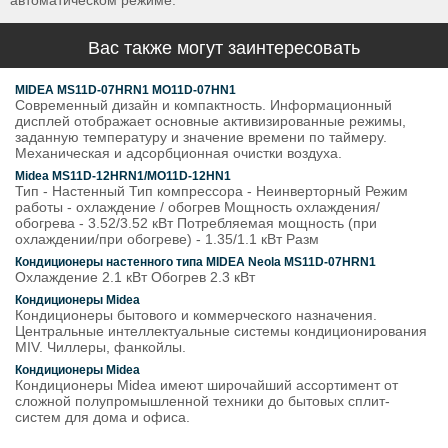
автоматическом режиме.
Вас также могут заинтересовать
MIDEA MS11D-07HRN1 MO11D-07HN1
Современный дизайн и компактность. Информационный
дисплей отображает основные активизированные режимы,
заданную температуру и значение времени по таймеру.
Механическая и адсорбционная очистки воздуха.
Midea MS11D-12HRN1/MO11D-12HN1
Тип - Настенный Тип компрессора - Неинверторный Режим
работы - охлаждение / обогрев Мощность охлаждения/
обогрева - 3.52/3.52 кВт Потребляемая мощность (при
охлаждении/при обогреве) - 1.35/1.1 кВт Разм
Кондиционеры настенного типа MIDEA Neola MS11D-07HRN1
Охлаждение 2.1 кВт Обогрев 2.3 кВт
Кондиционеры Midea
Кондиционеры бытового и коммерческого назначения.
Центральные интеллектуальные системы кондиционирования
MIV. Чиллеры, фанкойлы.
Кондиционеры Midea
Кондиционеры Midea имеют широчайший ассортимент от
сложной полупромышленной техники до бытовых сплит-
систем для дома и офиса.