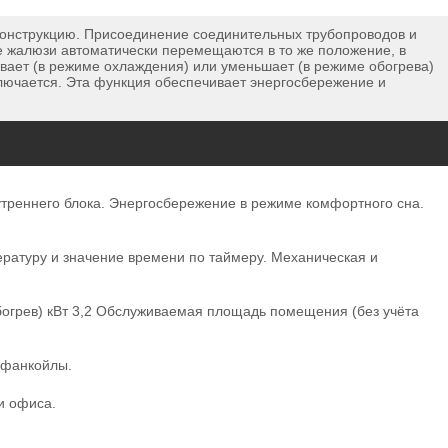
конструкцию. Присоединение соединительных трубопроводов и
ые жалюзи автоматически перемещаются в то же положение, в
ает (в режиме охлаждения) или уменьшает (в режиме обогрева)
ыключается. Эта функция обеспечивает энергосбережение и
утреннего блока. Энергосбережение в режиме комфортного сна.
атуру и значение времени по таймеру. Механическая и
грев) кВт 3,2 Обслуживаемая площадь помещения (без учёта
 фанкойлы.
и офиса.