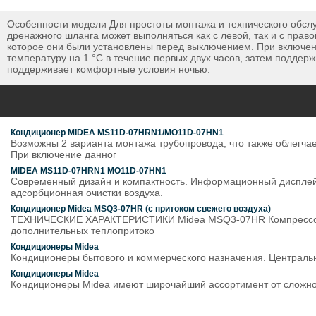
Особенности модели Для простоты монтажа и технического обс
дренажного шланга может выполняться как с левой, так и с прав
которое они были установлены перед выключением. При включен
температуру на 1 °С в течение первых двух часов, затем поддер
поддерживает комфортные условия ночью.
Кондиционер MIDEA MS11D-07HRN1/MO11D-07HN1
Возможны 2 варианта монтажа трубопровода, что также облегча
При включение данног
MIDEA MS11D-07HRN1 MO11D-07HN1
Современный дизайн и компактность. Информационный дисплей 
адсорбционная очистки воздуха.
Кондиционер Midea MSQ3-07HR (c притоком свежего воздуха)
ТЕХНИЧЕСКИЕ ХАРАКТЕРИСТИКИ Midea MSQ3-07HR Компрессор Tos
дополнительных теплопритоко
Кондиционеры Midea
Кондиционеры бытового и коммерческого назначения. Централь
Кондиционеры Midea
Кондиционеры Midea имеют широчайший ассортимент от сложно