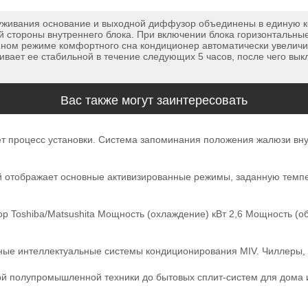
луживания основание и выходной диффузор объединены в единую 
ой стороны внутреннего блока. При включении блока горизонтальн
ном режиме комфортного сна кондиционер автоматически увеличив
живает ее стабильной в течение следующих 5 часов, после чего в
Вас также могут заинтересовать
ет процесс установки. Система запоминания положения жалюзи вн
отображает основные активизированные режимы, заданную темпер
hiba/Matsushita Мощность (охлаждение) кВт 2,6 Мощность (обо
ные интеллектуальные системы кондиционирования MIV. Чиллеры,
й полупромышленной техники до бытовых сплит-систем для дома 