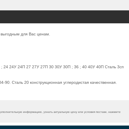
о выгодным для Вас ценам.
П ; 24 24У 24П 27 27У 27П 30 30У 30П ; 36 ; 40 40У 40П Сталь 3сп
4-90. Сталь 20 конструкционная углеродистая качественная.
дополнительную информацию, узнать актуальную цену или условия постаки, нажмите