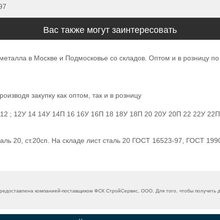
97
Вас также могут заинтересовать
металла в Москве и Подмосковье со складов. Оптом и в розницу п
оизводя закупку как оптом, так и в розницу
У ; 12 ; 12У 14 14У 14П 16 16У 16П 18 18У 18П 20 20У 20П 22 22У 22
ь 20, ст.20сп. На складе лист сталь 20 ГОСТ 16523-97, ГОСТ 1990
редоставлена компанией-поставщиком ФСК СтройСервис, ООО. Для того, чтобы получить 