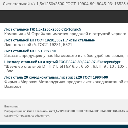
Лист стальной г/к 1,5х1250х2500 ГОСТ 19904-90: 9045-93: 16523-
Лист стальной Г/К 1.5х1250х2500 ст1-3сп/пс5
Компания «М-Строй» занимается продажей и отгрузкой черного 
Лист стальной г/к ГОСТ 19281, 5521, листы стальные
Лист стальной г/к ГОСТ 19281, 5521
Лист стальной г/к 1.5 1.25х2.50
Заказать продукцию у нас Вы сможете в любое удобное время, пр
Швеллер стальной г/к и гнутый ГОСТ 8240-89,8240-97. Екатеринбург
"Швеллер стальной D= П У 5 5П 5У 6,5 ; 6,5У ; 6.5П; 9 ; 10 ; 10
, 3пс
Лист сталь 20 холоднокатаный, лист х/к ст.20 ГОСТ 19904-90
Фирма «Мировая Металлургия» продает лист холоднокатаной стал
Возможн
Внимание!
Информация по
Лист стальной г/к 1,5х1250х2500 ГОСТ 19904–90: 9045-93: 16523-97
п
ссылку «
Отправить сообщение
».