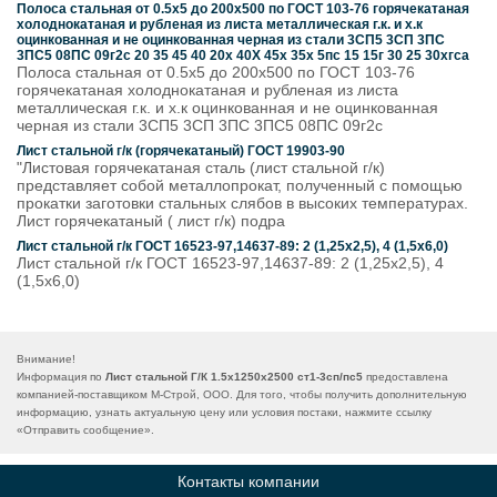
Полоса стальная от 0.5х5 до 200х500 по ГОСТ 103-76 горячекатаная
холоднокатаная и рубленая из листа металлическая г.к. и х.к
оцинкованная и не оцинкованная черная из стали 3СП5 3СП 3ПС
3ПС5 08ПС 09г2с 20 35 45 40 20х 40Х 45х 35х 5пс 15 15г 30 25 30хгса
Полоса стальная от 0.5х5 до 200х500 по ГОСТ 103-76
горячекатаная холоднокатаная и рубленая из листа
металлическая г.к. и х.к оцинкованная и не оцинкованная
черная из стали 3СП5 3СП 3ПС 3ПС5 08ПС 09г2с
Лист стальной г/к (горячекатаный) ГОСТ 19903-90
"Листовая горячекатаная сталь (лист стальной г/к)
представляет собой металлопрокат, полученный с помощью
прокатки заготовки стальных слябов в высоких температурах.
Лист горячекатаный ( лист г/к) подра
Лист стальной г/к ГОСТ 16523-97,14637-89: 2 (1,25х2,5), 4 (1,5х6,0)
Лист стальной г/к ГОСТ 16523-97,14637-89: 2 (1,25х2,5), 4
(1,5х6,0)
Внимание!
Информация по
Лист стальной Г/К 1.5х1250х2500 ст1-3сп/пс5
предоставлена
компанией-поставщиком М-Строй, ООО. Для того, чтобы получить дополнительную
информацию, узнать актуальную цену или условия постаки, нажмите ссылку
«
Отправить сообщение
».
Контакты компании