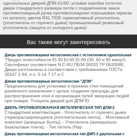
однопольных дверей ДПМ-01/60: угловая коробка полотно
двери стандартного размера петли с подшипником замок
противопожарный ручка противопожарная порошковая окраска
по каталогу цветов RAL 7035 термоактивный уплотнитель
(уплотнитель от горячего дыма) промышленный резиновый
уплотнитель (защита от холодного дыма)
Вас также могут заинтересовать
Дверь противопожарная металлическая с остеклением однопольная
"Предел огнестойкости EI-30 EI-60 EI-90 (30, 60 и 90 минут).
Сертификат соответствия N С-RU.ПБ34.00033 ТР 0620588..
Двери изготовлены в соответствии с требованиями ГОСТа
30247.2-94, п.п. 5.14.7.17 и С
Двери противопожарные металлические "ДПМ"
Предназначены для установки в проемах стен помещений
различного назначения с целью создания преграды для
распространения огня и организации путей эвакуации людей
при пожаре. Толщина дверей для ДПМ EI
ДВЕРЬ ПРОТИВОПОЖАРНАЯ МЕТАЛЛИЧЕСКАЯ ТИП ДПМ-2
Стандартная комплектация - Уплотнитель от горячего дыма
(терморасширяющаяся уплотнительная лента); - Монтажный
комплект (анкерные болты); - Утеплитель (минерально-
базальтовая плита); - Тип петель (Нар
Дверь противопожарная металлическая тип ДМП-2 двупольная с