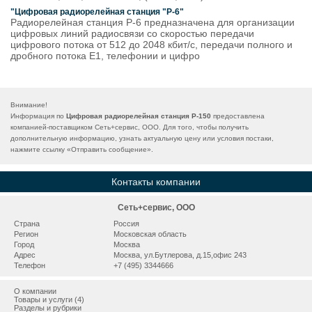
"Цифровая радиорелейная станция "Р-6"
Радиорелейная станция Р-6 предназначена для организации
цифровых линий радиосвязи со скоростью передачи
цифрового потока от 512 до 2048 кбит/с, передачи полного и
дробного потока Е1, телефонии и цифро
Внимание!
Информация по
Цифровая радиорелейная станция Р-150
предоставлена
компанией-поставщиком Сеть+сервис, ООО. Для того, чтобы получить
дополнительную информацию, узнать актуальную цену или условия постаки,
нажмите ссылку «
Отправить сообщение
».
Контакты компании
Сеть+сервис, ООО
Страна
Россия
Регион
Московская область
Город
Москва
Адрес
Москва, ул.Бутлерова, д.15,офис 243
Телефон
+7 (495) 3344666
О компании
Товары и услуги (4)
Разделы и рубрики