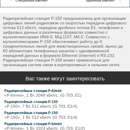
Радиорелейная станция Р-150 предназначена для организации
цифровых линий радиосвязи со скоростью передачи цифрового
потока 512 кбит/с, передачи дробного потока Е1, телефонии и
цифровых данных в различных форматах совместно с
мультиплексорами ИКМ-6, МЦ-115Т, МК-5. Совместно с
мультиплексорами Р-150 обеспечивает работу до 6
соединительных линий для межстанционных связей, вынос до
60 абонентских телефонных каналов с одновременной
передачей данных в формате Ethernet (Internet) и RS-232.
Радиорелейная станция Р-150 может применяться для
организации систем связи в корпоративных и сельских сетях
Вас также могут заинтересовать
Радиорелейные станции Р-6/mini
«Р-6/mini», 1 Вт, 2048 кбит/с, (G.703, Е1)
Радиорелейные станции Р-150
«Р-150», 7 Вт, 512 кбит/с (G.703, Е1/4)
Радиорелейные станции Р-150
«Р-150», 1 Вт, 512 кбит/с (G.703, Е1/4)
Радиорелейные станции Р-6/mini
«Р-6/mini», 1 Вт, 1024 кбит/с, (G.703, Е1/2)