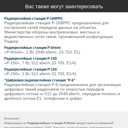
Вас также могут заинтересовать
Радиорелейная станция Р-169РРС
Радиорелейная станция Р-169РРС предназначена для
построения сетей передачи данных на объектах
Министерства обороны внутризоновых, местных и
ведомственных сетях связи, произвольной конфигурации.
Радиор
Радиорелейные станции Р-6/mini
«Р-6/mini», 1 Вт, 2048 кбит/с, (G.703, Е1)
Радиорелейные станции Р-150
«Р-150», 7 Вт, 512 кбит/с (G.703, Е1/4)
Радиорелейные станции Р-150
«Р-150», 1 Вт, 512 кбит/с (G.703, Е1/4)
"Цифровая радиорелейная станция "Р-6"
Радиорелейная станция Р-6 предназначена для организации
цифровых линий радиосвязи со скоростью передачи
цифрового потока от 512 до 2048 кбит/с, передачи полного и
дробного потока Е1, телефонии и цифро
Внимание!
Информация по
Радиорелейные станции Р-6/mini
предоставлена компанией-
поставщиком Связькомплект, ООО. Для того, чтобы получить дополнительную