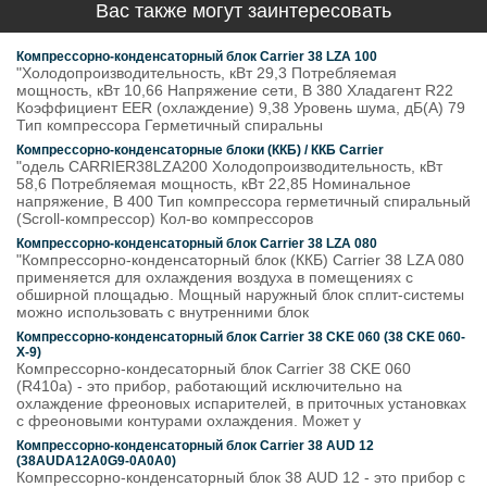
Вас также могут заинтересовать
Компрессорно-конденсаторный блок Carrier 38 LZA 100
"Холодопроизводительность, кВт 29,3 Потребляемая
мощность, кВт 10,66 Напряжение сети, В 380 Хладагент R22
Коэффициент EER (охлаждение) 9,38 Уровень шума, дБ(A) 79
Тип компрессора Герметичный спиральны
Компрессорно-конденсаторные блоки (ККБ) / ККБ Carrier
"одель CARRIER38LZA200 Холодопроизводительность, кВт
58,6 Потребляемая мощность, кВт 22,85 Номинальное
напряжение, В 400 Тип компрессора герметичный спиральный
(Scroll-компрессор) Кол-во компрессоров
Компрессорно-конденсаторный блок Carrier 38 LZA 080
"Компрессорно-конденсаторный блок (ККБ) Carrier 38 LZA 080
применяется для охлаждения воздуха в помещениях с
обширной площадью. Мощный наружный блок сплит-системы
можно использовать с внутренними блок
Компрессорно-конденсаторный блок Carrier 38 CKE 060 (38 CKE 060-
X-9)
Компрессорно-кондесаторный блок Carrier 38 CKE 060
(R410a) - это прибор, работающий исключительно на
охлаждение фреоновых испарителей, в приточных установках
с фреоновыми контурами охлаждения. Может у
Компрессорно-конденсаторный блок Carrier 38 AUD 12
(38AUDA12A0G9-0A0A0)
Компрессорно-конденсаторный блок 38 AUD 12 - это прибор с