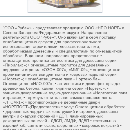
"ООО «Рубеж» - представляет продукцию ООО «НПО НОРТ» в
Северо-Западном Федеральном округе. Направления
деятельности ООО "Рубеж". Оно включает в себя поставку
огнебиозащитных средств для профессионального
использования строителями, лесозаготовителями,
обработчиками древесины и специалистами по огнезащитной
обработке. В данном направлении представлены: •
огнезащитные пропитки-антисептики для древесины серии
«Пирилакс»; • огнезащитные пропитки для деревянных
чердаков и стропил «ОЗОН-007», «МИГ-09»; • огнезащитные
пропитки-антисептики для ткани и ковровых изделий серии
«Нортекс»; • огнебиозащитные лаки «Нортекс-Лак-
Огнезащита», «НЛО-007», • антисептики и дезинфекторы для
древесины, бетона, камня, кирпича серии «Нортекс», •
защитно-декоративные водно-дисперсионные «Нортовские лаки
и краски»; • термоуплотнительная самоклеящаяся лента
«ЛТСМ-1»; • противопожарные деревянные двери
«НОРТПОСТ»;Предоставление услуг Огнезащитная обработка:
• деревянных чердачных конструкций и стропил, древесины
внутри и снаружи строений • ДСП, ламинированных
декоративных панелей - ЛДСП, ЛМДФ, ЛДВП • текстильных
изделий х\б, синтетических, шерстяных • ковровых покрытий •