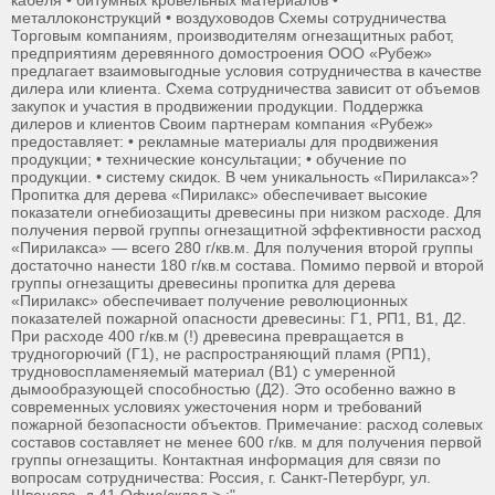
кабеля • битумных кровельных материалов •
металлоконструкций • воздуховодов Схемы сотрудничества
Торговым компаниям, производителям огнезащитных работ,
предприятиям деревянного домостроения ООО «Рубеж»
предлагает взаимовыгодные условия сотрудничества в качестве
дилера или клиента. Схема сотрудничества зависит от объемов
закупок и участия в продвижении продукции. Поддержка
дилеров и клиентов Своим партнерам компания «Рубеж»
предоставляет: • рекламные материалы для продвижения
продукции; • технические консультации; • обучение по
продукции. • систему скидок. В чем уникальность «Пирилакса»?
Пропитка для дерева «Пирилакс» обеспечивает высокие
показатели огнебиозащиты древесины при низком расходе. Для
получения первой группы огнезащитной эффективности расход
«Пирилакса» — всего 280 г/кв.м. Для получения второй группы
достаточно нанести 180 г/кв.м состава. Помимо первой и второй
группы огнезащиты древесины пропитка для дерева
«Пирилакс» обеспечивает получение революционных
показателей пожарной опасности древесины: Г1, РП1, В1, Д2.
При расходе 400 г/кв.м (!) древесина превращается в
трудногорючий (Г1), не распространяющий пламя (РП1),
трудновоспламеняемый материал (В1) с умеренной
дымообразующей способностью (Д2). Это особенно важно в
современных условиях ужесточения норм и требований
пожарной безопасности объектов. Примечание: расход солевых
составов составляет не менее 600 г/кв. м для получения первой
группы огнезащиты. Контактная информация для связи по
вопросам сотрудничества: Россия, г. Санкт-Петербург, ул.