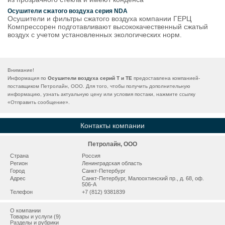
Осушители сжатого воздуха серия NDA
Осушители и фильтры сжатого воздуха компании ГЕРЦ
Компрессорен подготавливают высококачественный сжатый
воздух с учетом установленных экологических норм.
Внимание!
Информация по
Осушители воздуха серий T и TE
предоставлена компанией-
поставщиком Петролайн, ООО. Для того, чтобы получить дополнительную
информацию, узнать актуальную цену или условия постаки, нажмите ссылку
«
Отправить сообщение
».
Контакты компании
Петролайн, ООО
Страна
Россия
Регион
Ленинградская область
Город
Санкт-Петербург
Адрес
Санкт-Петербург, Малоохтинский пр., д. 68, оф.
506-А
Телефон
+7 (812) 9381839
О компании
Товары и услуги (9)
Разделы и рубрики