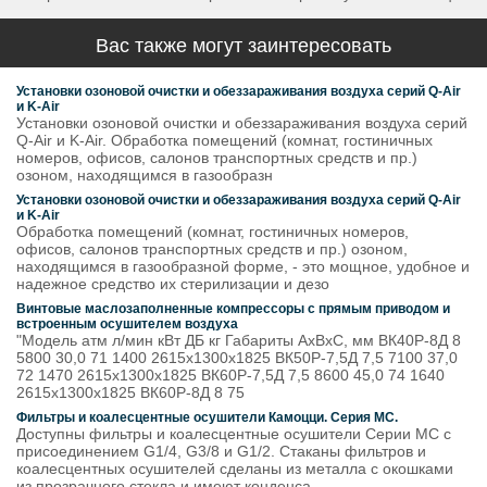
Вас также могут заинтересовать
Установки озоновой очистки и обеззараживания воздуха серий Q-Air
и K-Air
Установки озоновой очистки и обеззараживания воздуха серий
Q-Air и K-Air. Обработка помещений (комнат, гостиничных
номеров, офисов, салонов транспортных средств и пр.)
озоном, находящимся в газообразн
Установки озоновой очистки и обеззараживания воздуха серий Q-Air
и K-Air
Обработка помещений (комнат, гостиничных номеров,
офисов, салонов транспортных средств и пр.) озоном,
находящимся в газообразной форме, - это мощное, удобное и
надежное средство их стерилизации и дезо
Винтовые маслозаполненные компрессоры с прямым приводом и
встроенным осушителем воздуха
"Модель атм л/мин кВт ДБ кг Габариты АхВхС, мм ВК40Р-8Д 8
5800 30,0 71 1400 2615x1300x1825 ВК50Р-7,5Д 7,5 7100 37,0
72 1470 2615x1300x1825 ВК60Р-7,5Д 7,5 8600 45,0 74 1640
2615x1300x1825 ВК60Р-8Д 8 75
Фильтры и коалесцентные осушители Камоцци. Серия MC.
Доступны фильтры и коалесцентные осушители Серии MC с
присоединением G1/4, G3/8 и G1/2. Стаканы фильтров и
коалесцентных осушителей сделаны из металла с окошками
из прозрачного стекла и имеют конденса