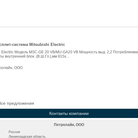
плит-система Mitsubishi Electric
hi Electric Модель MSC-GE 20 VB/MU-GA20 VB Мощность выд. 2,2 Потребляем
ты внутренний блок .(В.Ш.Гл.),мм 815x...
ролайн, ООО
Все предложения
Контакты компании
Петролайн, ООО
Россия
Ленинградская область