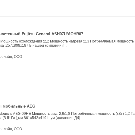
настенный Fujitsu General ASH07U/AOHR07
 Мощность охолождения :2,2 Мощность нагрева :2,3 Потребляемая мощность к
ка :257x808x187 В нашей компании п...
ролайн, ООО
ы мобильные AEG
дель AEG-09HE Мощность выд. 2,9/1,8 Потребляемая мощность (кВт) 1,2 Г
 .(В.Ш.Гл.),мм 861x542x419 Шум (давление Дб)...
ролайн, ООО