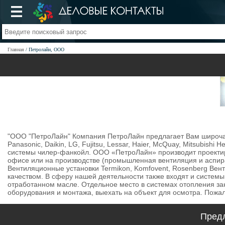
Главная
Петролайн, ООО
"ООО "ПетроЛайн" Компания ПетроЛайн предлагает Вам широчайш
Panasonic, Daikin, LG, Fujitsu, Lessar, Haier, McQuay, Mitsubi
системы чилер-фанкойл. ООО «ПетроЛайн» производит проектиро
офисе или на производстве (промышленная вентиляция и аспира
Вентиляционные установки Termikon, Komfovent, Rosenberg Вен
качеством. В сферу нашей деятельности также входят и системы 
отработанном масле. Отдельное место в системах отопления за
оборудования и монтажа, выехать на объект для осмотра. Пожа
Пред