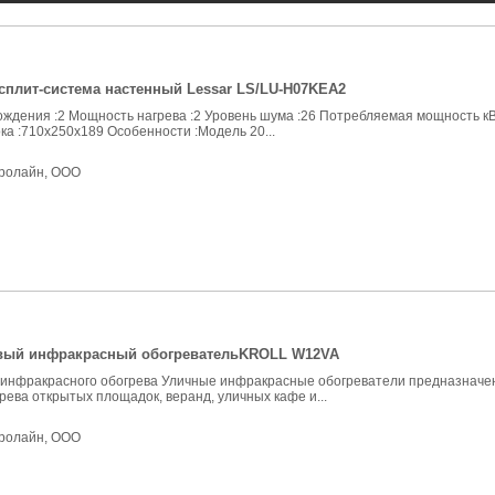
сплит-система настенный Lessar LS/LU-H07KEA2
ждения :2 Мощность нагрева :2 Уровень шума :26 Потребляемая мощность кВ
ка :710x250x189 Особенности :Модель 20...
ролайн, ООО
вый инфракрасный обогревательKROLL W12VA
инфракрасного обогрева Уличные инфракрасные обогреватели предназначе
рева открытых площадок, веранд, уличных кафе и...
ролайн, ООО