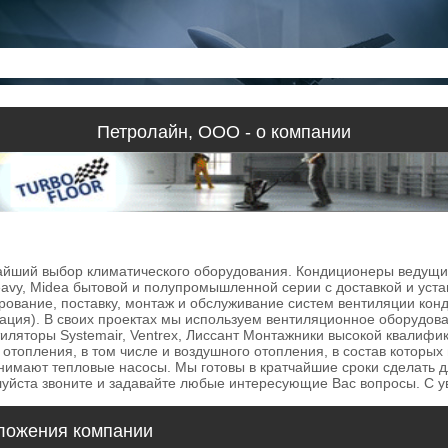
Петролайн, ООО - о компании
ий выбор климатического оборудования. Кондиционеры ведущих мир
shi Heavy, Midea бытовой и полупромышленной серии с доставкой и 
вание, поставку, монтаж и обслуживание систем вентиляции конд
ция). В своих проектах мы используем вентиляционное оборудова
тиляторы Systemair, Ventrex, Лиссант Монтажники высокой квалиф
отопления, в том числе и воздушного отопления, в состав которых 
нимают тепловые насосы. Мы готовы в кратчайшие сроки сделать д
луйста звоните и задавайте любые интересующие Вас вопросы. С 
ложения компании