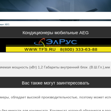
ьные AEG
Кондиционеры мобильные AEG
ая мощность (кВт) 1,2 Габариты внутренний блок .(В.Ш.Гл.),мм 
Вас также могут заинтересовать
еры, обладает высокой производительностью, поэтому может испол
ез емкости для конденсата. Конденсат, который образуется в про