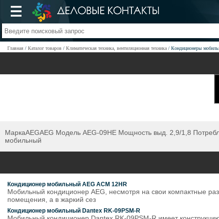
Главная
Каталог товаров
Климатическая техника, вентиляционная техника
Кондиционеры мобил
МаркаAEGAEG Модель AEG-09HE Мощность выд. 2,9/1,8 Потребляем
мобильный
Кондиционер мобильный AEG ACM 12HR
Мобильный кондиционер AEG, несмотря на свои компактные разм
помещения, а в жаркий сез
Кондиционер мобильный Dantex RK-09PSM-R
Мобильный кондиционер Dantex RK-09PSM-R имеет конструкцию б