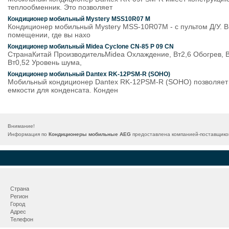
теплообменник. Это позволяет
Кондиционер мобильный Mystery MSS10R07 M
Кондиционер мобильный Mystery MSS-10R07M - с пультом Д/У. 
помещении, где вы нахо
Кондиционер мобильный Midea Cyclone CN-85 P 09 CN
СтранаКитай ПроизводительMidea Охлаждение, Вт2,6 Обогрев, В
Вт0,52 Уровень шума,
Кондиционер мобильный Dantex RK-12PSM-R (SOHO)
Мобильный кондиционер Dantex RK-12PSM-R (SOHO) позволяет 
емкости для конденсата. Конден
Внимание!
Информация по
Кондиционеры мобильные AEG
предоставлена компанией-поставщиком
Страна
Регион
Город
Адрес
Телефон