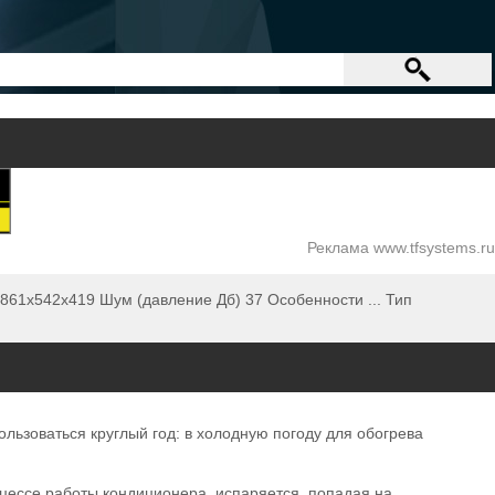
Реклама www.tfsystems.ru
861x542x419 Шум (давление Дб) 37 Особенности ... Тип
ьзоваться круглый год: в холодную погоду для обогрева
цессе работы кондиционера, испаряется, попадая на