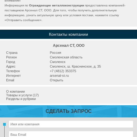
Внимание!
Информация по
Ограждающие металлоконструкции
предоставлена компанией-
поставщиком Арсенал СТ, ООО. Для того, чтобы получить дополнительную
информацию, узнать актуальную цену или условия постаки, нажмите ссылку
«
Отправить сообщение
».
Контакты компании
Арсенал СТ, ООО
Страна
Россия
Регион
Смоленская область
Город
Смоленск
Адрес
Смоленск, ш. Краснинское, д. 35
Телефон
+7 (4812) 353375
Интернет
arsenal-st.ru
Email
Открыть
О компании
Товары и услуги (17)
Разделы и рубрики
СДЕЛАТЬ ЗАПРОС