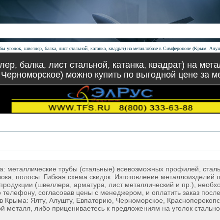
бы уголок, швеллер, балка, лист стальной, катанка, квадрат) на металлобазе в Симферополе (Крым: Алу
лер, балка, лист стальной, катанка, квадрат) на ме
 Черноморское) можно купить по выгодной цене за ме
 металлические трубы (стальные) всевозможных профилей, сталь ли
лока, полосы. Гибкая схема скидок. Изготовление металлоизделий п
продукции (швеллера, арматура, лист металлический и пр.), необ
о телефону, согласовав цены с менеджером, и оплатить заказ по
в Крыма: Ялту, Алушту, Евпаторию, Черноморское, Красноперекопск
й металл, либо прицениваетесь к предложениям на уголок стальн