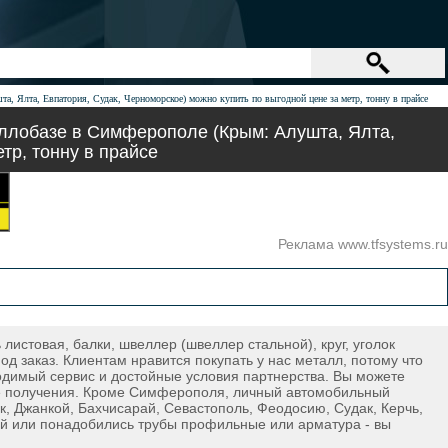
шта, Ялта, Евпатория, Судак, Черноморское) можно купить по выгодной цене за метр, тонну в прайсе
таллобазе в Симферополе (Крым: Алушта, Ялта,
тр, тонну в прайсе
Реклама www.tfsystems.ru
стовая, балки, швеллер (швеллер стальной), круг, уголок
од заказ. Клиентам нравится покупать у нас металл, потому что
ходимый сервис и достойные условия партнерства. Вы можете
сле получения. Кроме Симферополя, личный автомобильный
, Джанкой, Бахчисарай, Севастополь, Феодосию, Судак, Керчь,
ой или понадобились трубы профильные или арматура - вы