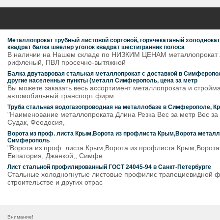
Металлопрокат трубный листовой сортовой, горячекатаный холоднока
квадрат балка швелер уголок квадрат шестигранник полоса
В наличии на Нашем складе по НИЗКИМ ЦЕНАМ металлопрокат ли
рифленый, ПВЛ просечно-вытяжной
Балка двутавровая стальная металлопрокат с доставкой в Симферополь
другие населенные пункты (металл Симферополь, цена за метр
Вы можете заказать весь ассортимент металлопроката и стройм
автомобильный транспорт фирм
Труба стальная водогазопроводная на металлобазе в Симферополе, Кр
"Наименование металлопроката Длина Резка Вес за метр Вес за 
Судак, Феодосия,
Ворота из проф. листа Крым,Ворота из профлиста Крым,Ворота металли
Симферополь
"Ворота из проф. листа Крым,Ворота из профлиста Крым,Ворота
Евпатория, Джанкой,, Симфе
Лист стальной профилированный ГОСТ 24045-94 в Санкт-Петербурге
Стальные холодногнутые листовые профилис трапециевидной ф
строительстве и других отрас
Внимание!